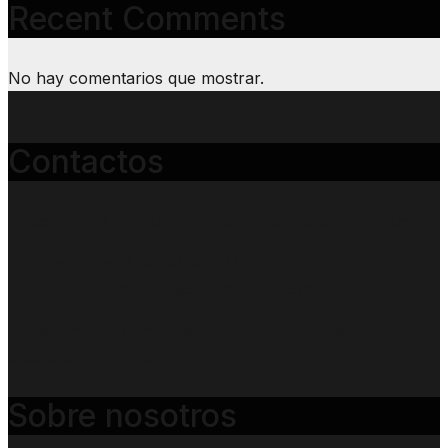
Recent Comments
No hay comentarios que mostrar.
Contactos
Director:
Raúl Zapata
/ mail: colombia@abcmundial.com
CEO del grupo ABC MUNDIAL:
Karina Giorgenello
/
mail: karinagiorgenello@abcmundial.com
Departamento comercial:
Paz Donahue
/ mail:
abc@abcmundial.com
Sobre nosotros