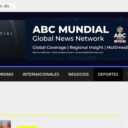
James Rodríguez y la sombra del retiro que ronda al ’10’
URISMO
INTERNACIONALES
NEGOCIOS
DEPORTES