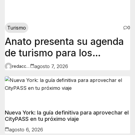
Turismo
0
Anato presenta su agenda
de turismo para los
primeros 100 días del
agosto 7, 2026
redaccion
gobierno de Abelardo
Nueva York: la guía definitiva para aprovechar el
CityPASS en tu próximo viaje
agosto 6, 2026