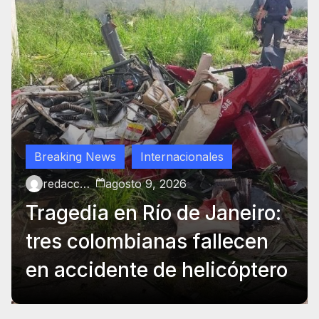
Breaking News
Internacionales
redaccion
agosto 9, 2026
Tragedia en Río de Janeiro:
tres colombianas fallecen
en accidente de helicóptero