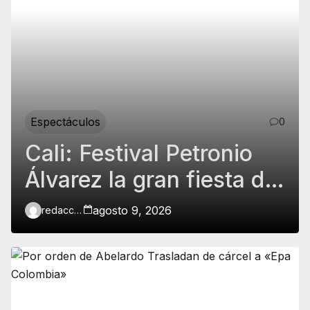
Espectáculos
0
Cali: Festival Petronio
Álvarez la gran fiesta de
la cultura y tradición del
agosto 9, 2026
redaccion
Pacífico colombiano