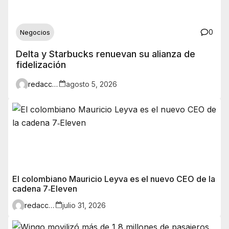
0
Negocios
Delta y Starbucks renuevan su alianza de
fidelización
redaccion
agosto 5, 2026
El colombiano Mauricio Leyva es el nuevo CEO de la
cadena 7‑Eleven
redaccion
julio 31, 2026