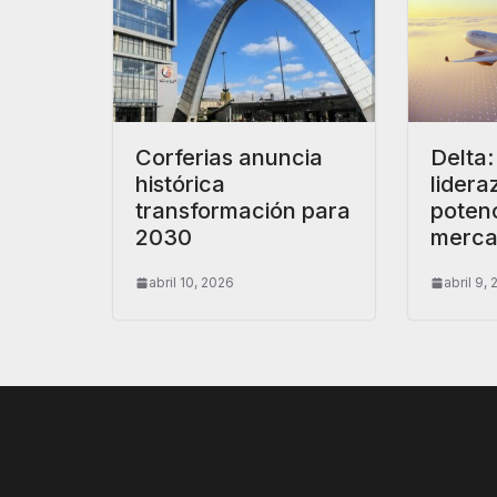
Corferias anuncia
Delta
histórica
lidera
transformación para
potenc
2030
merca
abril 10, 2026
abril 9,