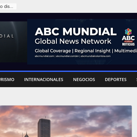
James Rodríguez y la sombra del retiro que ronda al ’10’
URISMO
INTERNACIONALES
NEGOCIOS
DEPORTES