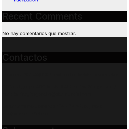
Recent Comments
No hay comentarios que mostrar.
Contactos
Director:
Raúl Zapata
/ mail: colombia@abcmundial.com
CEO del grupo ABC MUNDIAL:
Karina Giorgenello
/
mail: karinagiorgenello@abcmundial.com
Departamento comercial:
Paz Donahue
/ mail:
abc@abcmundial.com