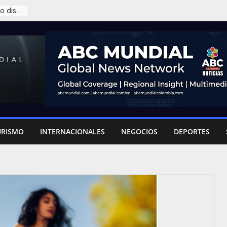
James Rodríguez y la sombra del retiro que ronda al ’10’
URISMO
INTERNACIONALES
NEGOCIOS
DEPORTES