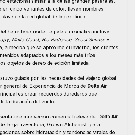
ño estacional similar a la de las grandes pasarelas.
e en cinco variantes de color, llevan nombres
clave de la red global de la aerolínea.
l hemisferio norte, la paleta cromática incluye
nopy
,
Malta Coast
,
Rio Radiance
,
Seoul Sunrise
y
 a medida que se aproxime el invierno, los clientes
ntenidos adaptados a los meses más fríos,
s objetos de deseo de edición limitada.
stuvo guiada por las necesidades del viajero global
tor general de Experiencia de Marca de
Delta Air
 principal es crear recuerdos duraderos que
e la duración del vuelo.
senta una innovación comercial relevante.
Delta Air
de larga trayectoria, Grown Alchemist, para
gaciones sobre hidratación y tendencias virales de