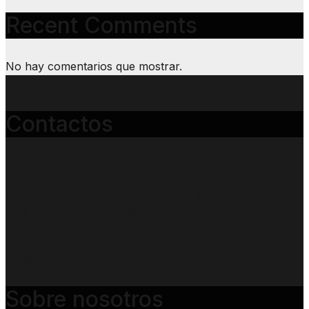
Recent Comments
No hay comentarios que mostrar.
Contactos
Director:
Raúl Zapata
/ mail: colombia@abcmundial.com
CEO del grupo ABC MUNDIAL:
Karina Giorgenello
/
mail: karinagiorgenello@abcmundial.com
Departamento comercial:
Paz Donahue
/ mail:
abc@abcmundial.com
Sobre nosotros