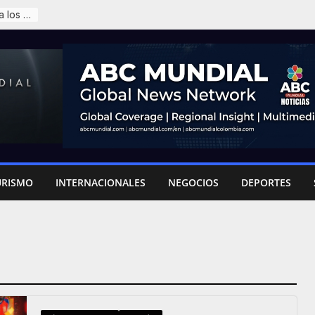
Karol G anunció el lanzamiento de su sexto disco: «No me arrepiento de sentir tanto»
URISMO
INTERNACIONALES
NEGOCIOS
DEPORTES