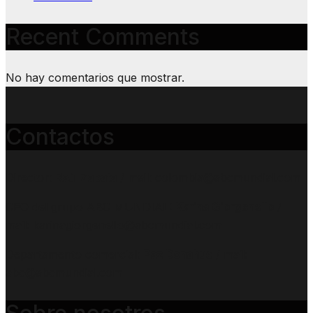
Recent Comments
No hay comentarios que mostrar.
Contactos
Director:
Raúl Zapata
/ mail: colombia@abcmundial.com
CEO del grupo ABC MUNDIAL:
Karina Giorgenello
/
mail: karinagiorgenello@abcmundial.com
Departamento comercial:
Paz Donahue
/ mail:
abc@abcmundial.com