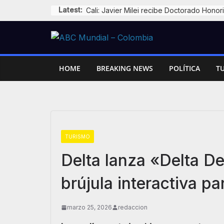
Skip
Latest:
to
content
HOME
BREAKING NEWS
POLÍTICA
T
TURISMO
Delta lanza «Delta De
brújula interactiva p
marzo 25, 2026
redaccion