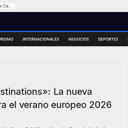
Cali: Javier Milei recibe Doctorado Honoris Causa durante la posesión presidencial en Colombia
URISMO
INTERNACIONALES
NEGOCIOS
DEPORTES
stinations»: La nueva
ara el verano europeo 2026