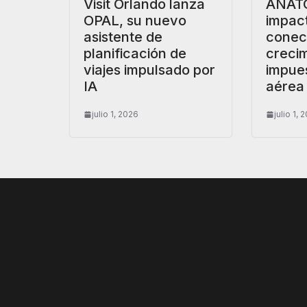
Visit Orlando lanza
ANATO
OPAL, su nuevo
impac
asistente de
conect
planificación de
crecim
viajes impulsado por
impues
IA
aérea
julio 1, 2026
julio 1, 