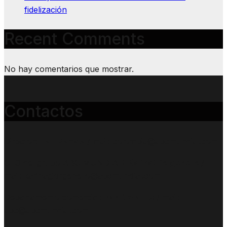
fidelización
Recent Comments
No hay comentarios que mostrar.
Contactos
Director:
Raúl Zapata
/ mail: colombia@abcmundial.com
CEO del grupo ABC MUNDIAL:
Karina Giorgenello
/
mail: karinagiorgenello@abcmundial.com
Departamento comercial:
Paz Donahue
/ mail:
abc@abcmundial.com