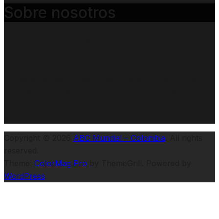
Sobre nosotros
ABC Mundial Colombia
es un medio digital dedicado a
informar y conectar a las personas con la actualidad del
país, abarcando temas como turismo, deporte, sociedad
y política. Nuestro objetivo es ofrecer contenido claro,
confiable y actualizado que refleje la diversidad, cultura
y realidad colombiana desde una mirada cercana y
global.
Copyright © 2026
ABC Mundial – Colombia
. All rights
reserved.
Theme:
ColorMag Pro
by ThemeGrill. Powered by
WordPress
.