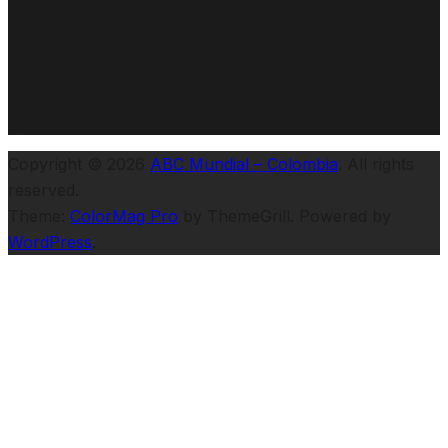
país, abarcando temas como turismo, deporte, sociedad
y política. Nuestro objetivo es ofrecer contenido claro,
confiable y actualizado que refleje la diversidad, cultura
y realidad colombiana desde una mirada cercana y
global.
Copyright © 2026
ABC Mundial – Colombia
. All rights
reserved.
Theme:
ColorMag Pro
by ThemeGrill. Powered by
WordPress
.