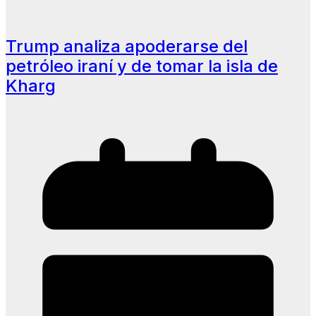
Trump analiza apoderarse del
petróleo iraní y de tomar la isla de
Kharg