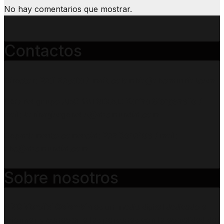
No hay comentarios que mostrar.
Contactos
Director:
Raúl Zapata
/ mail: colombia@abcmundial.com
CEO del grupo ABC MUNDIAL:
Karina Giorgenello
/
mail: karinagiorgenello@abcmundial.com
Departamento comercial:
Paz Donahue
/ mail:
abc@abcmundial.com
Sobre nosotros
ABC Mundial Colombia
es un medio digital dedicado a
informar y conectar a las personas con la actualidad del