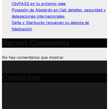
CityPASS en tu próximo viaje
Posesión de Abelardo en Cali: detalles, seguridad y
delegaciones internacionales
Delta y Starbucks renuevan su alianza de
fidelización
Recent Comments
No hay comentarios que mostrar.
Contactos
Director:
Raúl Zapata
/ mail: colombia@abcmundial.com
CEO del grupo ABC MUNDIAL:
Karina Giorgenello
/
mail: karinagiorgenello@abcmundial.com