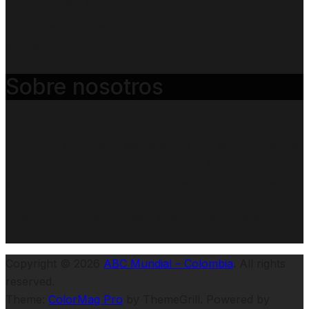
Departamento comercial:
Paz Donahue
/ mail:
abc@abcmundial.com
Sobre nosotros
ABC Mundial Colombia
es un medio digital dedicado a
informar y conectar a las personas con la actualidad del
país, abarcando temas como turismo, deporte, sociedad
y política. Nuestro objetivo es ofrecer contenido claro,
confiable y actualizado que refleje la diversidad, cultura
y realidad colombiana desde una mirada cercana y
global.
Copyright © 2026
ABC Mundial – Colombia
. All rights
reserved.
Theme:
ColorMag Pro
by ThemeGrill. Powered by