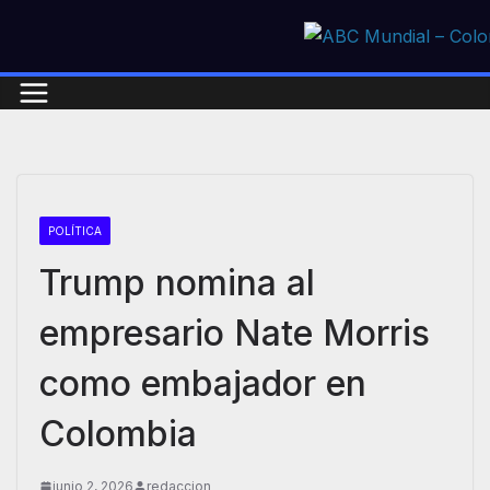
Skip
to
content
POLÍTICA
Trump nomina al
empresario Nate Morris
como embajador en
Colombia
junio 2, 2026
redaccion