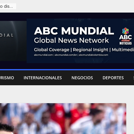
James Rodríguez y la sombra del retiro que ronda al ’10’
URISMO
INTERNACIONALES
NEGOCIOS
DEPORTES