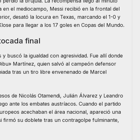
no perdió la brújula. La recompensa llegó al minuto
a en el mediocampo, Messi recibió en la frontal del
erior, desató la locura en Texas, marcando el 1-0 y
Klose para llegar a los 17 goles en Copas del Mundo.
tocada final
 y buscó la igualdad con agresividad. Fue allí donde
Dibu» Martínez, quien salvó al campeón defensor
da tras un tiro libre envenenado de Marcel
resos de Nicolás Otamendi, Julián Álvarez y Leandro
juego ante los embates austríacos. Cuando el partido
europeos acechaban el área nacional, apareció una
i firmó su doblete tras un contragolpe fulminante,