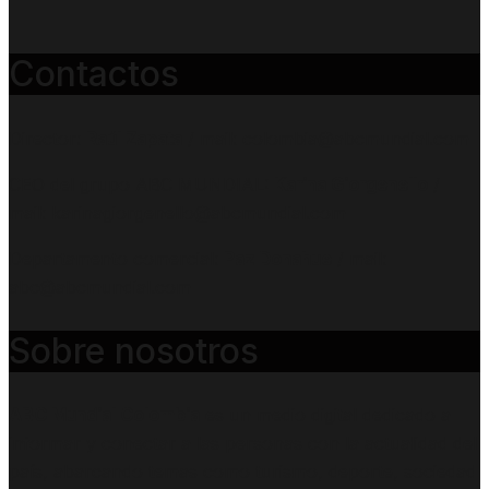
Contactos
Director:
Raúl Zapata
/ mail: colombia@abcmundial.com
CEO del grupo ABC MUNDIAL:
Karina Giorgenello
/
mail: karinagiorgenello@abcmundial.com
Departamento comercial:
Paz Donahue
/ mail:
abc@abcmundial.com
Sobre nosotros
ABC Mundial Colombia
es un medio digital dedicado a
informar y conectar a las personas con la actualidad del
país, abarcando temas como turismo, deporte, sociedad