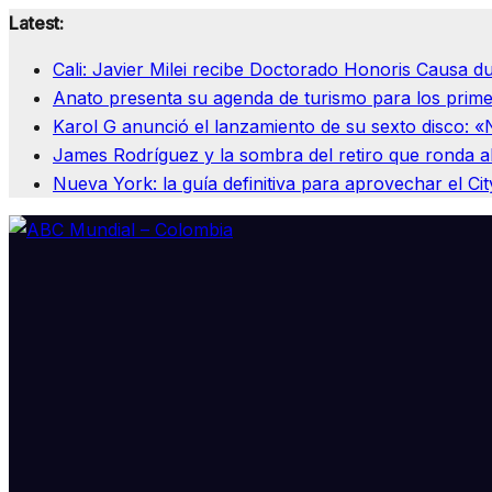
Skip
Latest:
to
Cali: Javier Milei recibe Doctorado Honoris Causa d
content
Anato presenta su agenda de turismo para los prime
Karol G anunció el lanzamiento de su sexto disco: «
James Rodríguez y la sombra del retiro que ronda al
Nueva York: la guía definitiva para aprovechar el Ci