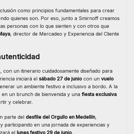
nclusión como principios fundamentales para crear
endo quienes son. Por eso, junto a Smirnoff creamos
 las personas con lo que sienten y con otros que
Maya
, director de Mercadeo y Experiencia del Cliente
autenticidad
as, con un itinerario cuidadosamente diseñado para
iencia iniciará el
sábado 27 de junio
con un
vuelo
generar un ambiente festivo e inclusivo a bordo. A la
rán en un brunch de bienvenida y una
fiesta exclusiva
ir y celebrar.
án parte del
desfile del Orgullo en Medellín
,
o y participando en una jornada de experiencias y
izará el
lunes festivo 29 de junio
.